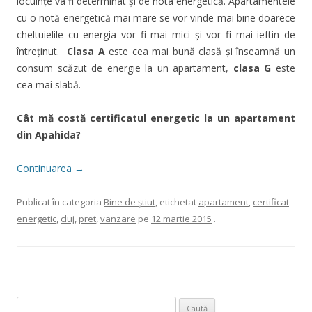
locuinţe va fi determinat şi de nota energetică. Apartamentele
cu o notă energetică mai mare se vor vinde mai bine doarece
cheltuielile cu energia vor fi mai mici şi vor fi mai ieftin de
întreţinut.
Clasa A
este cea mai bună clasă şi înseamnă un
consum scăzut de energie la un apartament,
clasa G
este
cea mai slabă.
Cât mă costă certificatul energetic la un apartament
din Apahida?
Continuarea
→
Publicat în categoria
Bine de ştiut
, etichetat
apartament
,
certificat
energetic
,
cluj
,
pret
,
vanzare
pe
12 martie 2015
.
Caută