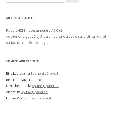
după:
ARTICOLE RECENTE
Raport NZEB necesar pentru AC Cluj
Auditor energetic Cluj-5 lucruri pe care trebuie sa le stii cand vrei
sa faci un certificat energetic.
COMENTARII RECENTE
Biro Ladislau
la
Spune-ţi părerea!
Biro Ladislau
la
Contact
Lori Gherman
la
Spune-ţi părerea!
Andrei
la
Spune-ţi părerea!
Lucian V
la
Spune-ţi părerea!