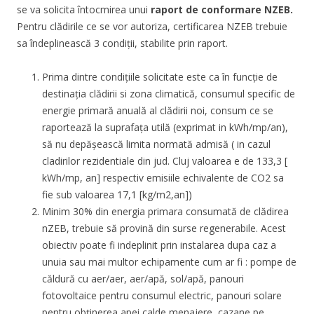
se va solicita întocmirea unui
raport de conformare NZEB.
Pentru clădirile ce se vor autoriza, certificarea NZEB trebuie
sa îndeplinească 3 condiții, stabilite prin raport.
Prima dintre condițiile solicitate este ca în funcție de
destinația clădirii si zona climatică, consumul specific de
energie primară anuală al clădirii noi, consum ce se
raportează la suprafața utilă (exprimat in kWh/mp/an),
să nu depășească limita normată admisă ( in cazul
cladirilor rezidentiale din jud. Cluj valoarea e de 133,3 [
kWh/mp, an] respectiv emisiile echivalente de CO2 sa
fie sub valoarea 17,1 [kg/m2,an])
Minim 30% din energia primara consumată de clădirea
nZEB, trebuie să provină din surse regenerabile. Acest
obiectiv poate fi indeplinit prin instalarea dupa caz a
unuia sau mai multor echipamente cum ar fi : pompe de
căldură cu aer/aer, aer/apă, sol/apă, panouri
fotovoltaice pentru consumul electric, panouri solare
pentru obținerea apei calde menajere, cazane pe