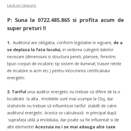
Lasă un răspuns
P: Suna la
0722.485.865
si profita acum de
super preturi !!
1.
Auditorul are obligatia, conform legislatiei in vigoare,
de a
se deplasa la fata locului,
in vederea culegerii datelor
necesare (dimensiuni si structura pereti, plansee, ferestre;
tipuri corpuri de incalzire; tip sistem de iluminat; trasee retele
de incalzire si acm etc.) pentru intocmirea certificatului
energetic.
2. Tariful
unui auditor energetic nu trebuie să difere de la o
localitate la alta . Imobilele sunt mai scumpe la Cluj, dar
statisticile nu trebuie să influenteze tariful stabilit de catre
auditorul energetic. Acesta se calculează in principal după
suprafaţa utilă a imobilului, dar poate sa fie influentat si de
alte elemente!
Acestuia nu i se mai adauga alte taxe