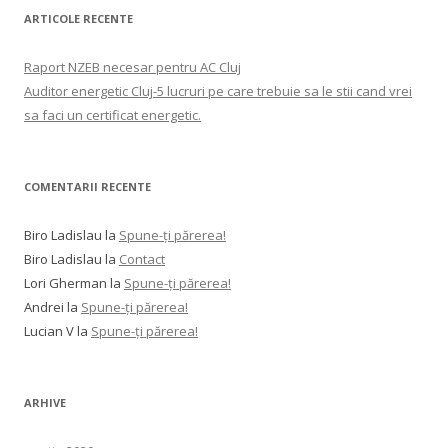
ARTICOLE RECENTE
Raport NZEB necesar pentru AC Cluj
Auditor energetic Cluj-5 lucruri pe care trebuie sa le stii cand vrei
sa faci un certificat energetic.
COMENTARII RECENTE
Biro Ladislau
la
Spune-ţi părerea!
Biro Ladislau
la
Contact
Lori Gherman
la
Spune-ţi părerea!
Andrei
la
Spune-ţi părerea!
Lucian V
la
Spune-ţi părerea!
ARHIVE