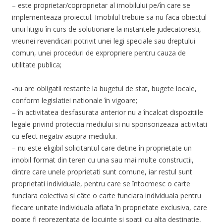
– este proprietar/coproprietar al imobilului pe/în care se
implementeaza proiectul. I
mobilul trebuie sa nu faca obiectul
unui litigiu în curs de solutionare la instantele judecatoresti,
vreunei revendicari potrivit unei legi speciale sau dreptului
comun, unei proceduri de expropriere pentru cauza de
utilitate publica;
-nu are obligatii restante la bugetul de stat, bugete locale,
conform legislatiei nationale în vigoare;
– în activitatea desfasurata anterior nu a încalcat dispozitiile
legale privind protectia mediului si nu sponsorizeaza activitati
cu efect negativ asupra mediului.
– nu este eligibil solicitantul care detine în proprietate un
imobil format din teren cu una sau mai multe constructii,
dintre care unele proprietati sunt comune, iar restul sunt
proprietati individuale, pentru care se întocmesc o carte
funciara colectiva si câte o carte funciara individuala pentru
fiecare unitate individuala aflata în proprietate exclusiva, care
poate fi reprezentata de locuinte si spatii cu alta destinatie,