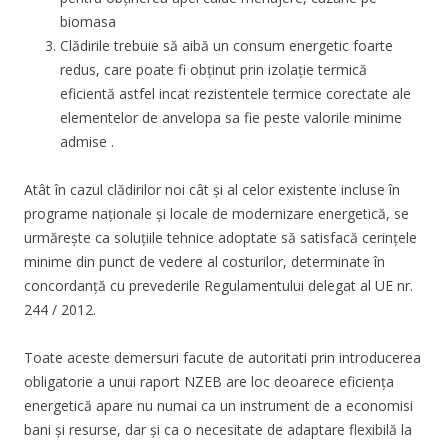
biomasa
Clădirile trebuie să aibă un consum energetic foarte
redus, care poate fi obținut prin izolație termică
eficientă astfel incat rezistentele termice corectate ale
elementelor de anvelopa sa fie peste valorile minime
admise .
Atât în cazul clădirilor noi cât şi al celor existente incluse în
programe naţionale şi locale de modernizare energetică, se
urmăreşte ca soluţiile tehnice adoptate să satisfacă cerinţele
minime din punct de vedere al costurilor, determinate în
concordanţă cu prevederile Regulamentului delegat al UE nr.
244 / 2012.
Toate aceste demersuri facute de autoritati prin introducerea
obligatorie a unui raport NZEB are loc deoarece eficienţa
energetică apare nu numai ca un instrument de a economisi
bani şi resurse, dar şi ca o necesitate de adaptare flexibilă la