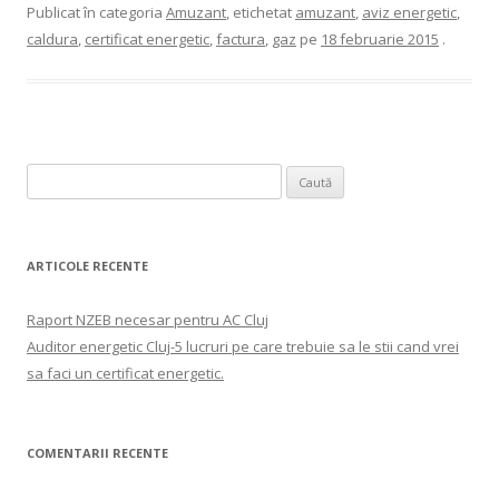
Publicat în categoria
Amuzant
, etichetat
amuzant
,
aviz energetic
,
caldura
,
certificat energetic
,
factura
,
gaz
pe
18 februarie 2015
.
Caută
după:
ARTICOLE RECENTE
Raport NZEB necesar pentru AC Cluj
Auditor energetic Cluj-5 lucruri pe care trebuie sa le stii cand vrei
sa faci un certificat energetic.
COMENTARII RECENTE