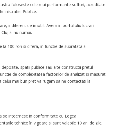
oastra foloseste cele mai performante softuri, acreditate
ministratiei Publice.
re, indiferent de imobil. Avem in portofoliu lucrari
n Cluj si nu numai.
 la 100 ron si difera, in functie de suprafata si
, depozite, spatii publice sau alte constructii pretul
 functie de complexitatea factorilor de analizat si masurat
ea celui mai bun pret va rugam sa ne contactati la
ica se intocmesc in conformitate cu Legea
tarile tehnice în vigoare si sunt valabile 10 ani de zile;