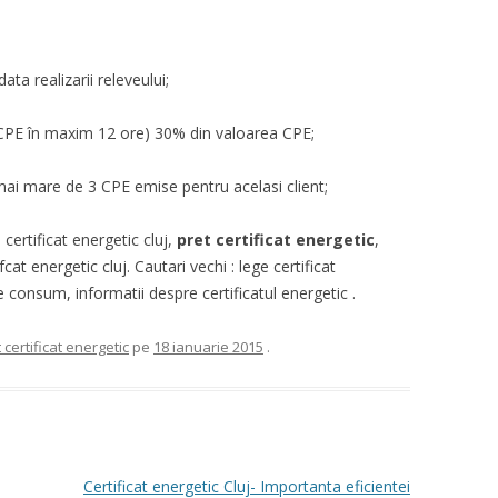
ata realizarii releveului;
e CPE în maxim 12 ore) 30% din valoarea CPE;
ai mare de 3 CPE emise pentru acelasi client;
, certificat energetic cluj,
pret certificat energetic
,
cat energetic cluj. Cautari vechi : lege certificat
e consum, informatii despre certificatul energetic .
 certificat energetic
pe
18 ianuarie 2015
.
Certificat energetic Cluj- Importanta eficientei