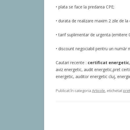
• plata se face la predarea CPE;
• durata de realizare maxim 2 zile de la d
• tarif suplimentar de urgenta (emiter
• discount negociabil pentru un număr m
Cautari recente :
certificat energetic
aviz energetic, audit energetic,pret certif
energetic, auditor energetic cluj, energi
Publicat în categoria
Articole
, etichetat
pret
Navigare articole