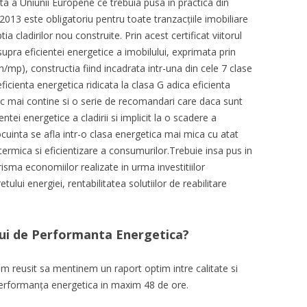
inta a Uniunii Europene ce trebuia pusa in practica din
 2013 este obligatoriu pentru toate tranzacțiile imobiliare
ia cladirilor nou construite.
Prin acest certificat viitorul
pra eficientei energetice a imobilului, exprimata prin
mp), constructia fiind incadrata intr-una din cele 7 clase
icienta energetica ridicata la clasa G adica eficienta
tic mai contine si o serie de recomandari care daca sunt
entei energetice a cladirii si implicit la o scadere a
cuinta se afla intr-o clasa energetica mai mica cu atat
termica si eficientizare a consumurilor.Trebuie insa pus in
prisma economiilor realizate in urma investitiilor
tului energiei, rentabilitatea solutiilor de reabilitare
ului de Performanta Energetica?
am reusit sa mentinem un raport optim intre calitate si
 performanța energetica in maxim 48 de ore.