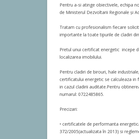
Pentru a-si atinge obiectivele, echipa n
de Ministerul Dezvoltarii Regionale și Ad
Tratam cu profesionalism fiecare solicita
importante la toate tipurile de cladiri di
Pretul unui certificat energetic incepe de
localizarea imobilului.
Pentru cladiri de birouri, hale industriale
certificatului energetic se calculeaza in
in cazul cladirii auditate.Pentru obtiner
numarul: 0722485865.
Precizari:
• certificatele de performanta energet
372/2005(actualizata în 2013) si reglemen