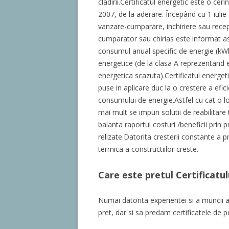
cladirii.Certificatul energetic este o cer
2007, de la aderare. Începând cu 1 iulie
vanzare-cumparare, inchiriere sau recept
cumparator sau chirias este informat asu
consumul anual specific de energie (kWh/
energetice (de la clasa A reprezentand ef
energetica scazuta).Certificatul energe
puse in aplicare duc la o crestere a efici
consumului de energie.Astfel cu cat o lo
mai mult se impun solutii de reabilitare 
balanta raportul costuri /beneficii prin 
relizate.Datorita cresterii constante a pre
termica a constructiilor creste.
Care este pretul Certificat
Numai datorita experientei si a muncii 
pret, dar si sa predam certificatele de