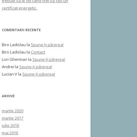
trebuie sa le stii cand vrei sa faci un
certificat energetic.
COMENTARII RECENTE
Biro Ladislau
la
Spune-ţi părerea!
Biro Ladislau
la
Contact
Lori Gherman
la
Spune-ţi părerea!
Andrei
la
Spune-ţi părerea!
Lucian V
la
Spune-ţi părerea!
ARHIVE
martie 2020
martie 2017
iulie 2016
mai 2016