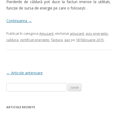
Pierderile de căldură pot duce la facturi imense la utilitati,
funcţie de sursa de energie pe care o foloseşti .
Continuarea
→
Publicat în categoria
Amuzant
, etichetat
amuzant
,
aviz energetic
,
caldura
,
certificat energetic
,
factura
,
gaz
pe
18 februarie 2015
.
Navigare articole
←
Articole anterioare
Caută
după:
ARTICOLE RECENTE