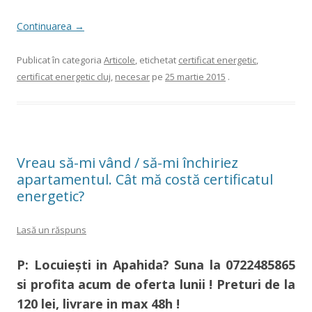
Continuarea
→
Publicat în categoria
Articole
, etichetat
certificat energetic
,
certificat energetic cluj
,
necesar
pe
25 martie 2015
.
Vreau să-mi vând / să-mi închiriez
apartamentul. Cât mă costă certificatul
energetic?
Lasă un răspuns
P: Locuieşti in Apahida
?
Suna la
0722485865
si profita acum de oferta lunii ! Preturi de la
120 lei, livrare in max 48h !