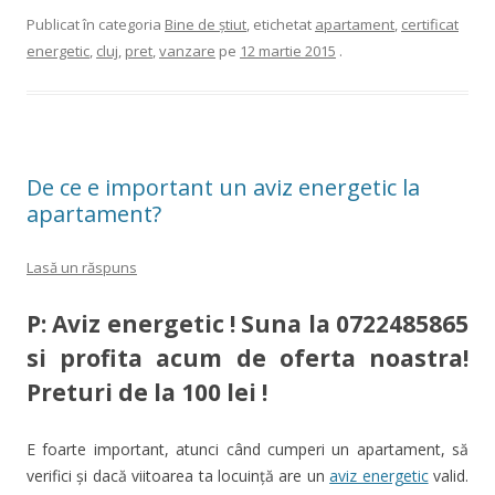
Publicat în categoria
Bine de ştiut
, etichetat
apartament
,
certificat
energetic
,
cluj
,
pret
,
vanzare
pe
12 martie 2015
.
De ce e important un aviz energetic la
apartament?
Lasă un răspuns
P: Aviz energetic ! Suna la
0722485865
si profita acum de oferta noastra!
Preturi de la 100 lei !
E foarte important, atunci când cumperi un apartament, să
verifici şi dacă viitoarea ta locuinţă are un
aviz energetic
valid.