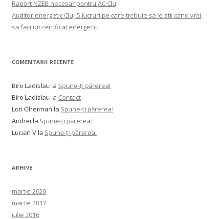
Raport NZEB necesar pentru AC Cluj
Auditor energetic Cluj-5 lucruri pe care trebuie sa le stii cand vrei
sa faci un certificat energetic.
COMENTARII RECENTE
Biro Ladislau
la
Spune-ţi părerea!
Biro Ladislau
la
Contact
Lori Gherman
la
Spune-ţi părerea!
Andrei
la
Spune-ţi părerea!
Lucian V
la
Spune-ţi părerea!
ARHIVE
martie 2020
martie 2017
iulie 2016