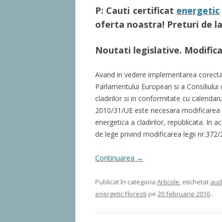
P: Cauti certificat
energetic
oferta noastra! Preturi de la 
Noutati legislative. Modific
Avand in vedere implementarea corecta 
Parlamentului European si a Consiliului
cladirilor si in conformitate cu calenda
2010/31/UE este necesara modificarea 
energetica a cladirilor, republicata. In 
de lege privind modificarea legii nr.372/
Continuarea
→
Publicat în categoria
Articole
, etichetat
audi
energetic Floresti
pe
20 februarie 2016
.