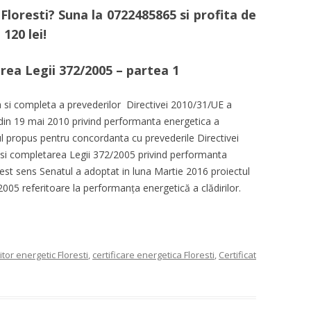
Floresti
?
Suna la
0722485865
si profita de
120 lei!
area Legii 372/2005 – partea 1
si completa a prevederilor Directivei 2010/31/UE a
 din 19 mai 2010 privind performanta energetica a
rul propus pentru concordanta cu prevederile Directivei
si completarea Legii 372/2005 privind performanta
acest sens Senatul a adoptat in luna Martie 2016 proiectul
2005 referitoare la performanţa energetică a clădirilor.
tor energetic Floresti
,
certificare energetica Floresti
,
Certificat