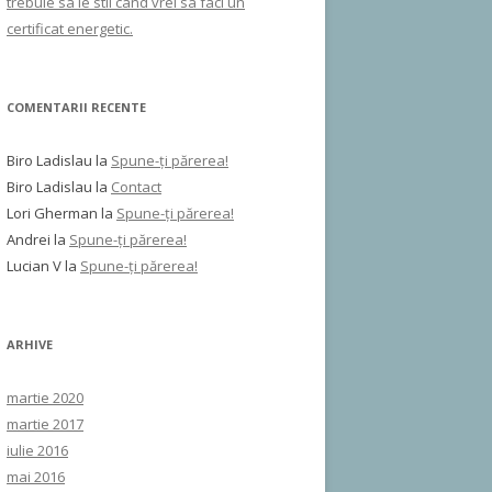
trebuie sa le stii cand vrei sa faci un
certificat energetic.
COMENTARII RECENTE
Biro Ladislau
la
Spune-ţi părerea!
Biro Ladislau
la
Contact
Lori Gherman
la
Spune-ţi părerea!
Andrei
la
Spune-ţi părerea!
Lucian V
la
Spune-ţi părerea!
ARHIVE
martie 2020
martie 2017
iulie 2016
mai 2016